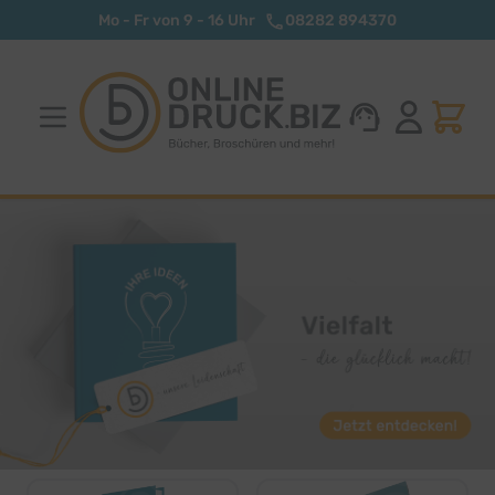
Zum Inhalt springen
Mo - Fr von 9 - 16 Uhr
08282 894370