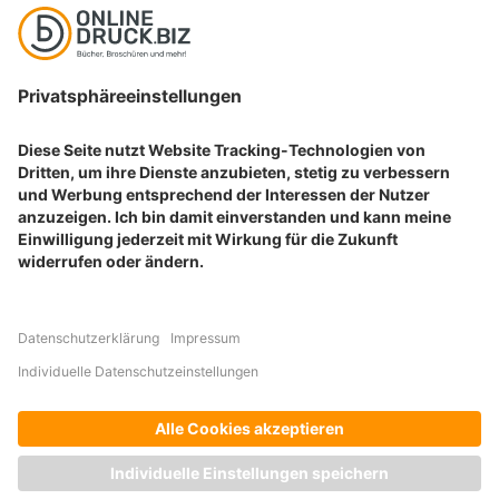
Karten drucken
BELIEBTE PRODUKTKATEGORIEN
Aufkleber drucken
Etiketten drucken
Geschenkideen drucken
Plakate drucken
Prospekte drucken
© ONLINE-DRUCK.BIZ | 2026
Allgemeine Geschäftsbedingungen
Datenschutz