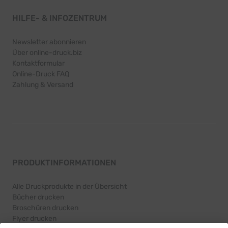
HILFE- & INFOZENTRUM
Newsletter abonnieren
Über online-druck.biz
Kontaktformular
Online-Druck FAQ
Zahlung & Versand
PRODUKTINFORMATIONEN
Alle Druckprodukte in der Übersicht
Bücher drucken
Broschüren drucken
Flyer drucken