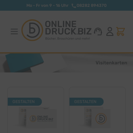
Zum Inhalt springen
Mo - Fr von 9 - 16 Uhr
08282 894370
GESTALTEN
GESTALTEN