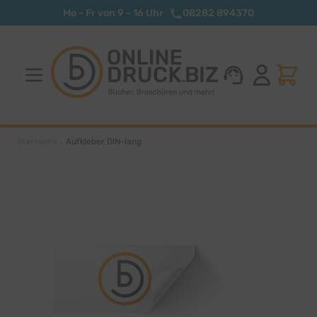
Zum Inhalt springen
Mo - Fr von 9 - 16 Uhr
08282 894370
Startseite
Aufkleber DIN-lang