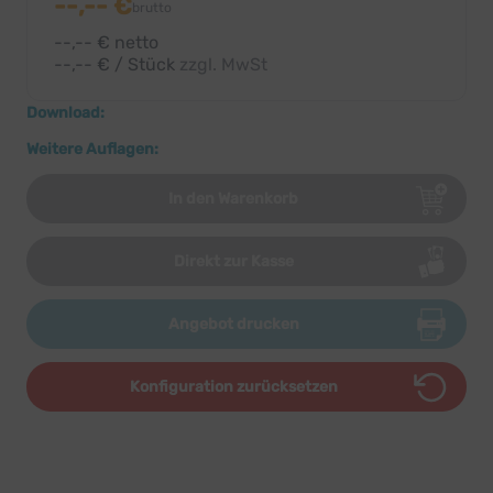
--,-- €
brutto
--,-- € netto
--,-- € / Stück
zzgl. MwSt
Download:
Weitere Auflagen:
In den Warenkorb
Direkt zur Kasse
Angebot drucken
Konfiguration zurücksetzen