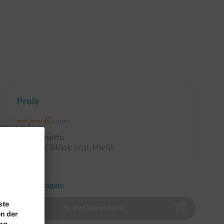
Preis
--,-- €
brutto
--,-- € netto
--,-- € / Stück
zzgl. MwSt
Download:
Weitere Auflagen:
In den Warenkorb