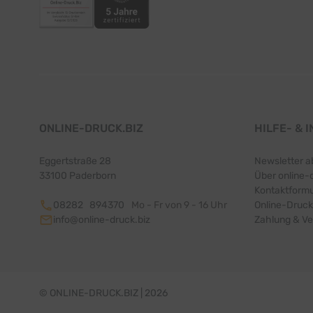
ONLINE-DRUCK.BIZ
HILFE- & 
Eggertstraße 28
Newsletter a
33100 Paderborn
Über online-
Kontaktformu
08282 894370
Mo - Fr von 9 - 16 Uhr
Online-Druck
info@online-druck.biz
Zahlung & V
© ONLINE-DRUCK.BIZ | 2026