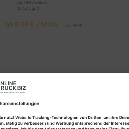
Von DIN A6 bis A4
Ab Auflage 1
ab
0,39 €
/ Stück
zzgl. MwSt.