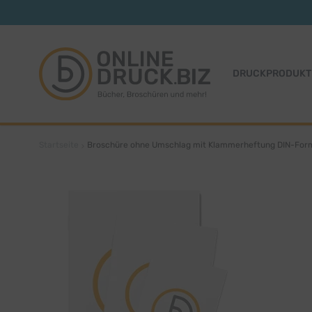
Zum Inhalt springen
DRUCKPRODUKT
Startseite
Broschüre ohne Umschlag mit Klammerheftung DIN-For