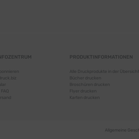
INFOZENTRUM
PRODUKTINFORMATIONEN
bonnieren
Alle Druckprodukte in der Übersich
druck.biz
Bücher drucken
lar
Broschüren drucken
 FAQ
Flyer drucken
ersand
Karten drucken
Allgemeine Gesc