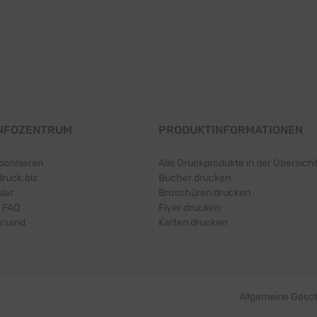
INFOZENTRUM
PRODUKTINFORMATIONEN
bonnieren
Alle Druckprodukte in der Übersich
druck.biz
Bücher drucken
lar
Broschüren drucken
 FAQ
Flyer drucken
ersand
Karten drucken
Allgemeine Gesc