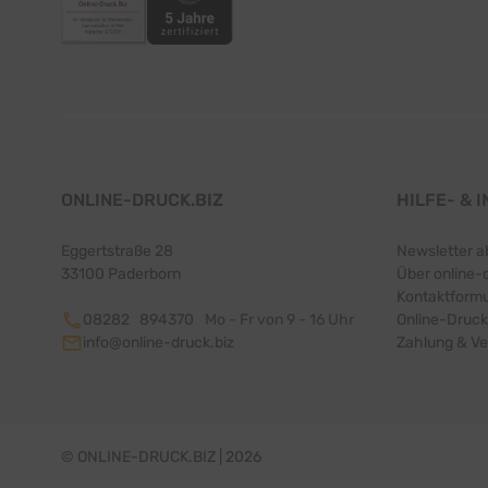
ONLINE-DRUCK.BIZ
HILFE- & 
Eggertstraße 28
Newsletter a
33100 Paderborn
Über online-
Kontaktformu
08282 894370
Mo - Fr von 9 - 16 Uhr
Online-Druck
info@online-druck.biz
Zahlung & V
© ONLINE-DRUCK.BIZ | 2026