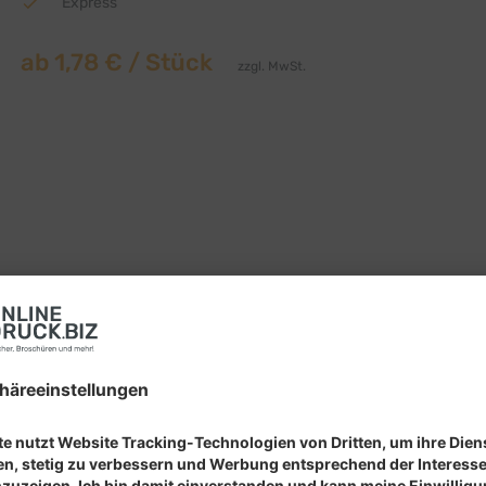
Express
ab
1,78 €
/ Stück
zzgl. MwSt.