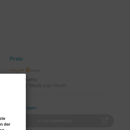
Preis
--,-- €
brutto
--,-- € netto
--,-- € / Stück
zzgl. MwSt
Download:
Weitere Auflagen:
In den Warenkorb