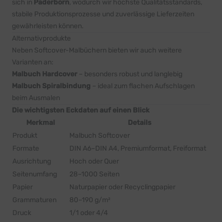
sich in
Paderborn
, wodurch wir höchste Qualitätsstandards,
stabile Produktionsprozesse und zuverlässige Lieferzeiten
gewährleisten können.
Alternativprodukte
Neben Softcover-Malbüchern bieten wir auch weitere
Varianten an:
Malbuch Hardcover
– besonders robust und langlebig
Malbuch Spiralbindung
– ideal zum flachen Aufschlagen
beim Ausmalen
Die wichtigsten Eckdaten auf einen Blick
Merkmal
Details
Produkt
Malbuch Softcover
Formate
DIN A6–DIN A4, Premiumformat, Freiformat
Ausrichtung
Hoch oder Quer
Seitenumfang
28–1000 Seiten
Papier
Naturpapier oder Recyclingpapier
Grammaturen
80–190 g/m²
Druck
1/1 oder 4/4