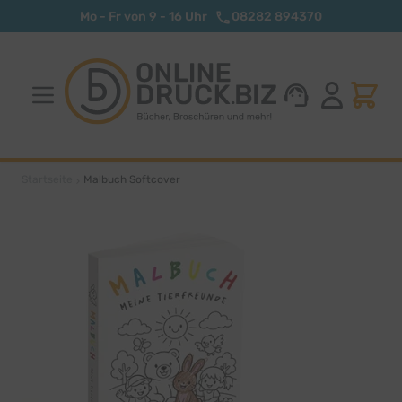
Zum Inhalt springen
Mo - Fr von 9 - 16 Uhr
08282 894370
Startseite
Malbuch Softcover