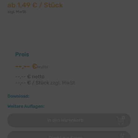
ab
1,49 €
/ Stück
zzgl. MwSt.
Preis
--,-- €
brutto
--,-- € netto
--,-- € / Stück
zzgl. MwSt
Download:
Weitere Auflagen:
In den Warenkorb
Direkt zur Kasse