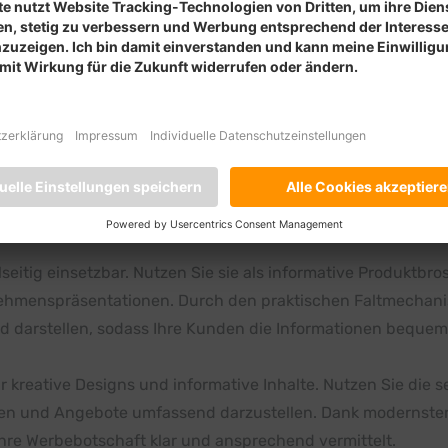
 passende Papier für Ihre Faltblätter auszuwählen, um sowoh
assen.
ielseitig einsetzbar. Nutzen Sie sie als informative Produkt
nehmenspräsentationen. Durch den praktischen Faltmechani
nd darstellen, sodass Ihre Kunden die Informationen bequem
r kreative Designs und informative Inhalte. Nutzen Sie die s
ungen und Angebote umfassend darzustellen. Dank modernst
 Ihre Werbebotschaft klar und ansprechend vermittelt.