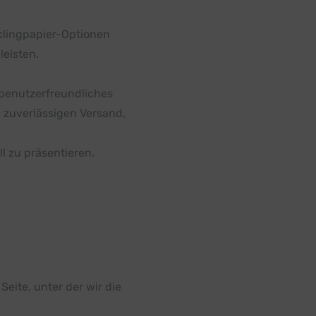
yclingpapier-Optionen
leisten.
r benutzerfreundliches
n zuverlässigen Versand,
l zu präsentieren.
eite, unter der wir die