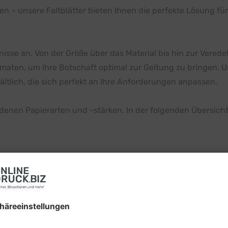
 – unsere Faltblätter bieten Ihnen die perfekte Lösung für 
fnisse an. Von der Größe über das Material bis hin zur Vered
ormaten, um Ihre Botschaft optimal zur Geltung zu bringen. U
ältlich, die sich perfekt an Ihre Anforderungen anpassen.
edenen Papierarten und -stärken. In der folgenden Übersich
 Engel
ein holzhaltig