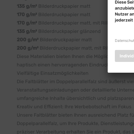
135 g/m²
Bilderdruckpapier matt
170 g/m²
Bilderdruckpapier matt
170 g/m²
Bilderdruckpapier matt, mit Rillung
135 g/m²
Bilderdruckpapier glänzend
200 g/m²
Bilderdruckpapier matt
200 g/m²
Bilderdruckpapier matt, mit Rillung
Diese Materialien bieten Ihnen die Möglichkeit, das
haptisch einen hervorragenden Eindruck zu hinterl
Vielfältige Einsatzmöglichkeiten
Die Faltblätter im Doppelparallelfalz sind äußerst v
Veranstaltungseinladungen oder detaillierte Unter
umfangreiche Inhalte übersichtlich und platzspare
Kreativ und Effizient: Ihre Werbebotschaft im Fokus
Unsere Faltblätter bieten Ihnen ausreichend Platz fü
Doppelparallelfalz, um Ihre Produkte, Dienstleist
präziser Verarbeitung erhalten Sie ein Produkt, das