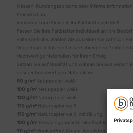
Messen, Kundengespräche oder interne Informationen
Präsentation.
Individuell und Flexibel: Ihr Faltblatt nach Maß
Passen Sie Ihre Faltblätter individuell an Ihre Bedür
volle Kontrolle. Wählen Sie aus einer Vielzahl von F
Doppelparallelfalz sind in verschiedenen Größen erh
Hochwertige Materialien für Ihren Erfolg
Setzen Sie auf Qualität und wählen Sie aus verschi
unserer hochwertigen Materialien:
80 g/m²
Naturpapier weiß
100 g/m²
Naturpapier weiß
120 g/m²
Naturpapier weiß
170 g/m²
Naturpapier weiß
170 g/m²
Naturpapier weiß, mit Rillung
100 g/m²
Recyclingpapier Circleoffset White, Blauer
90 g/m²
MunkenPrint Cream, Werckdruckpapier 1,5, f