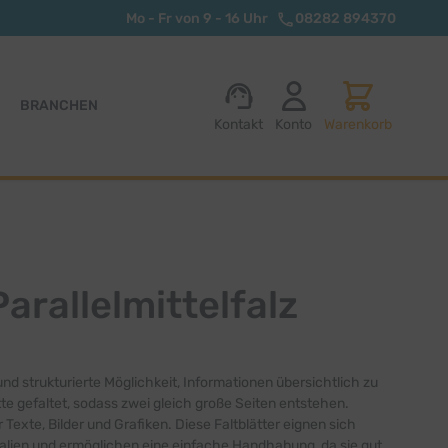
Mo - Fr von 9 - 16 Uhr
08282 894370
BRANCHEN
Kontakt
Konto
Warenkorb
arallelmittelfalz
 und strukturierte Möglichkeit, Informationen übersichtlich zu
itte gefaltet, sodass zwei gleich große Seiten entstehen.
Texte, Bilder und Grafiken. Diese Faltblätter eignen sich
alien und ermöglichen eine einfache Handhabung, da sie gut