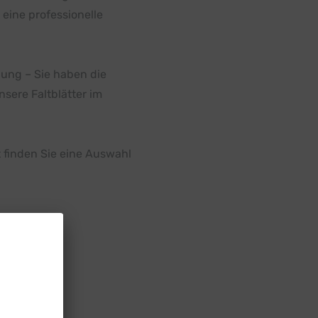
eine professionelle
elung – Sie haben die
nsere Faltblätter im
t finden Sie eine Auswahl