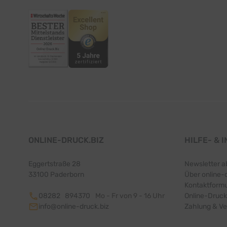
ONLINE-DRUCK.BIZ
HILFE- & 
Eggertstraße 28
Newsletter a
33100 Paderborn
Über online-
Kontaktformu
08282 894370
Mo - Fr von 9 - 16 Uhr
Online-Druck
info@online-druck.biz
Zahlung & V