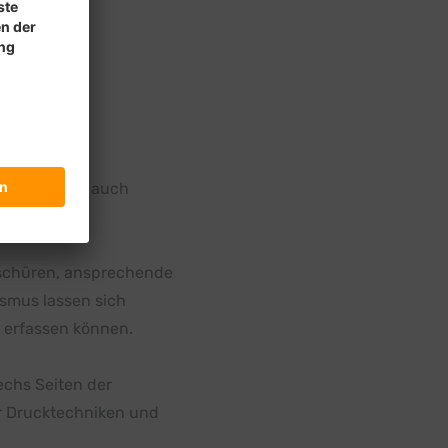
l optisch als auch
broschüren, ansprechende
smus lassen sich
 erfassen können.
echs Seiten der
er Drucktechniken und