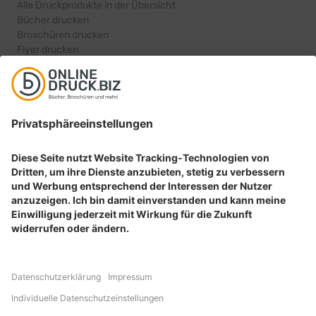
Alle Druckprodukte in der Übersicht
Bücher drucken
Broschüren drucken
Flyer drucken
Karten drucken
BELIEBTE PRODUKTKATEGORIEN
Aufkleber drucken
Etiketten drucken
Geschenkideen drucken
Plakate drucken
Prospekte drucken