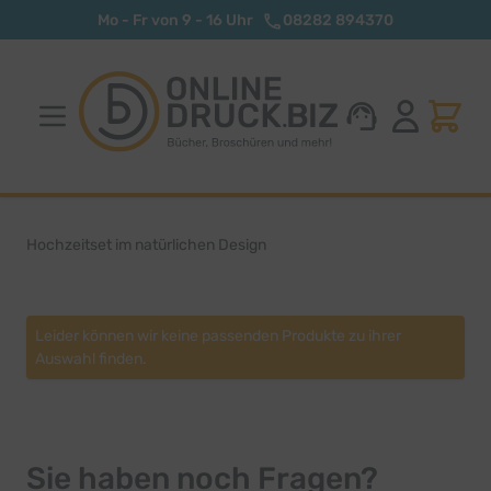
Zum Inhalt springen
Mo - Fr von 9 - 16 Uhr
08282 894370
Hochzeitset im natürlichen Design
Leider können wir keine passenden Produkte zu ihrer
Auswahl finden.
Sie haben noch Fragen?