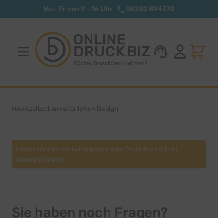
Zum Inhalt springen
Mo - Fr von 9 - 16 Uhr
08282 894370
Hochzeitset im natürlichen Design
Leider können wir keine passenden Produkte zu ihrer
Auswahl finden.
Sie haben noch Fragen?