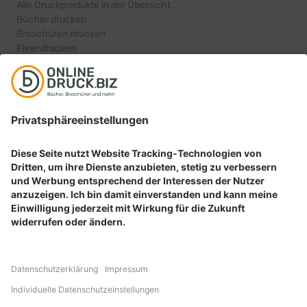
Alle Druckprodukte in der Übersicht
Bücher drucken
Broschüren drucken
Flyer drucken
Karten drucken
BELIEBTE PRODUKTKATEGORIEN
Aufkleber drucken
Etiketten drucken
Geschenkideen drucken
Plakate drucken
Prospekte drucken