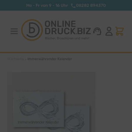
Zum Inhalt springen
Mo - Fr von 9 - 16 Uhr
08282 894370
Startseite
Immerwährender Kalender