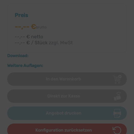
Preis
--,-- €
brutto
--,-- € netto
--,-- € / Stück
zzgl. MwSt
Download:
Weitere Auflagen:
In den Warenkorb
Direkt zur Kasse
Angebot drucken
Konfiguration zurücksetzen