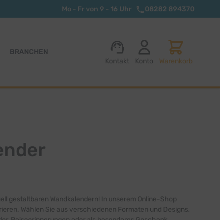
Mo - Fr von 9 - 16 Uhr
08282 894370
BRANCHEN
Kontakt
Konto
Warenkorb
ender
duell gestaltbaren Wandkalendern! In unserem Online-Shop
ieren. Wählen Sie aus verschiedenen Formaten und Designs,
lder, Reiseerinnerungen oder als besonderes Geschenk.