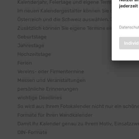
Kalenderjahr, Feiertage und eigene Termine auswäh
Im neuen Kalendergestalter können Sie das gewünsc
Österreich und die Schweiz auswählen. Je nach La
Zusätzlich können Sie eigene Termine eintragen, zum
Geburtstage
Jahrestage
Hochzeitstage
Ferien
Vereins- oder Firmentermine
Messen und Veranstaltungen
persönliche Erinnerungen
wichtige Deadlines
So wird aus Ihrem Fotokalender nicht nur ein schöne
Formate für Ihren Wandkalender
Damit Ihr Kalender genau zu Ihrem Motiv, Einsatzzw
DIN-Formate