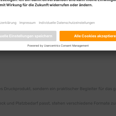
len
hte Kalenderjahr festlegen. Außerdem lassen sich Feiertag
nd können auch einzelne Bundesländer oder Regionen berüc
 Beispiel:
s Druckprodukt, sondern ein praktischer Begleiter für das 
eck und Platzbedarf passt, stehen verschiedene Formate zu