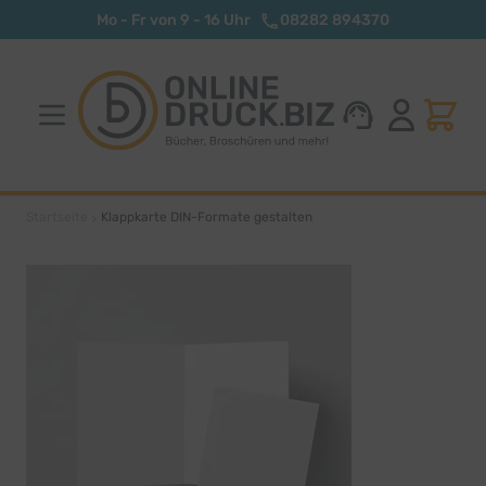
Zum Inhalt springen
Mo - Fr von 9 - 16 Uhr
08282 894370
Startseite
Klappkarte DIN-Formate gestalten