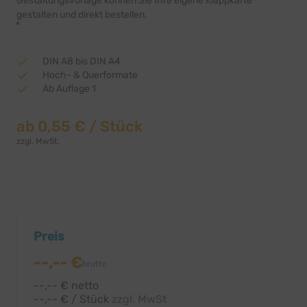
Gestaltungsvorlage können Sie Ihre eigene Klappkarte
gestalten und direkt bestellen.
DIN A8 bis DIN A4
Hoch- & Querformate
Ab Auflage 1
ab
0,55 €
/ Stück
zzgl. MwSt.
Preis
--,-- €
brutto
--,-- € netto
--,-- € / Stück
zzgl. MwSt