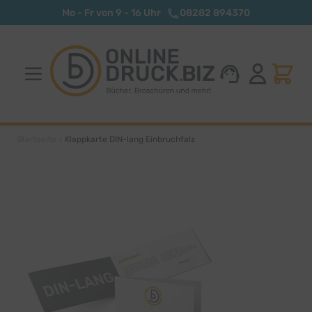
Zum Inhalt springen
Mo - Fr von 9 - 16 Uhr
08282 894370
Startseite
Klappkarte DIN-lang Einbruchfalz