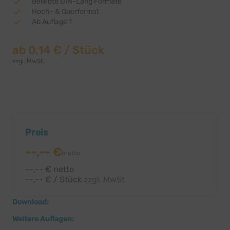
Beliebte DIN-Lang Formate
Hoch- & Querformat
Ab Auflage 1
ab
0,14 €
/ Stück
zzgl. MwSt.
Preis
--,-- €
brutto
--,-- € netto
--,-- € / Stück
zzgl. MwSt
Download:
Weitere Auflagen: