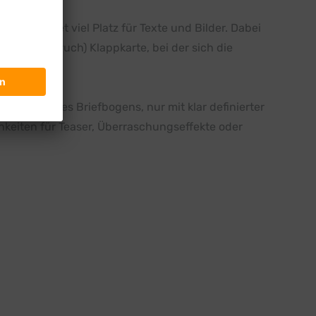
t und bietet viel Platz für Texte und Bilder. Dabei
itige (3-Bruch) Klappkarte, bei der sich die
 Wickeln eines Briefbogens, nur mit klar definierter
eiten für Teaser, Überraschungseffekte oder