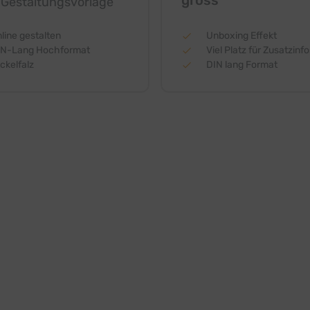
gross
 Gestaltungsvorlage
line gestalten
Unboxing Effekt
IN-Lang Hochformat
Viel Platz für Zusatzinfo
ckelfalz
DIN lang Format