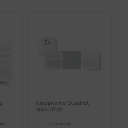
g
Klappkarte Quadrat
Wickelfalz
ate
In 5 Formaten