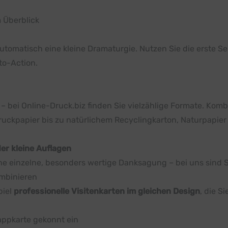
m Überblick
omatisch eine kleine Dramaturgie. Nutzen Sie die erste Sei
-to-Action.
– bei Online-Druck.biz finden Sie vielzählige Formate. Kom
ruckpapier bis zu natürlichem Recyclingkarton, Naturpapier u
der kleine Auflagen
 einzelne, besonders wertige Danksagung – bei uns sind Si
ombinieren
piel
professionelle
Visitenkarten
im gleichen Design
, die S
lappkarte gekonnt ein