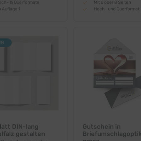
och- & Querformate
Mit 6 oder 8 Seiten
 Auflage 1
Hoch- und Querformat
EN
latt DIN-lang
Gutschein in
lfalz gestalten
Briefumschlagopti