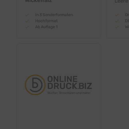
Wickelfalz
Leere
In 3 Sonderformaten
On
Hochformat
D
Ab Auflage 1
Wi