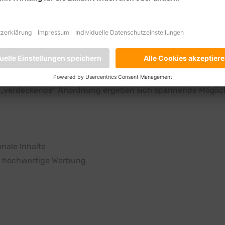
zarten, und das aus gutem Grund: Er wirkt elegant, aufgeräum
entsteht je nach Variante eine 6-seitige (2-Bruch) oder 8-se
tfalten.
innen gefaltet, dann folgt die linke Seite – ähnlich wie beim
„verdeckende“ Anordnung ergeben sich spannende Möglichk
onale Inhalte
nd hochwertige Werbung