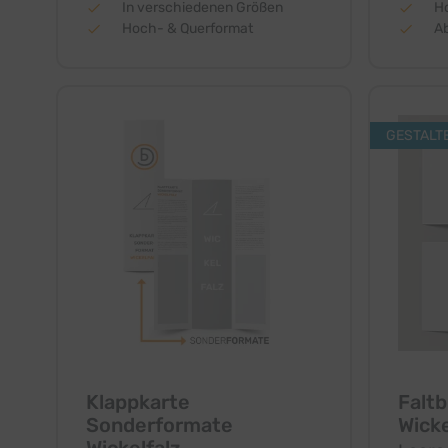
In verschiedenen Größen
H
Hoch- & Querformat
Ab
GESTALT
Klappkarte
Faltb
Sonderformate
Wicke