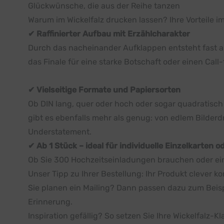
Glückwünsche, die aus der Reihe tanzen
Warum im Wickelfalz drucken lassen? Ihre Vorteile i
✔ Raffinierter Aufbau mit Erzählcharakter
Durch das nacheinander Aufklappen entsteht fast aut
das Finale für eine starke Botschaft oder einen Call
✔ Vielseitige Formate und Papiersorten
Ob DIN lang, quer oder hoch oder sogar quadratisch 
gibt es ebenfalls mehr als genug: von edlem Bilderd
Understatement.
✔ Ab 1 Stück – ideal für individuelle Einzelkarten o
Ob Sie 300 Hochzeitseinladungen brauchen oder eine
Unser Tipp zu Ihrer Bestellung: Ihr Produkt clever k
Sie planen ein Mailing? Dann passen dazu zum Beis
Erinnerung.
Inspiration gefällig? So setzen Sie Ihre Wickelfalz-K