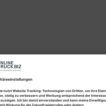
voll einladen, danken oder gratulieren
cht, unscheinbar, vielleicht sogar lieblos. Und dann? Sie wa
der Zauber schon beim Aufklappen. Seite für Seite entfaltet s
agung oder saisonaler Gruß – mit einer Wickelfalz-Klappkar
.biz!