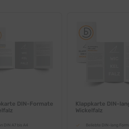
pkarte DIN-Formate
Klappkarte DIN-lan
lfalz
Wickelfalz
n DIN A7 bis A4
Beliebte DIN-lang Form