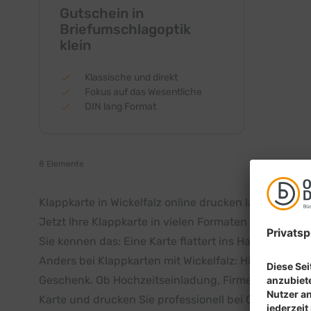
Gutschein in
Briefumschlagoptik
klein
Klassische und direkt
Fokus auf das Wesentliche
DIN lang Format
8
Elemente
Klappkarte in Wickelfalz online drucken lassen – stil
Jetzt Ihre Klappkarte in vielen Formaten bestellen
Sie kennen das: Eine Karte flattert ins Haus – schli
Anders bei Klappkarten mit Wickelfalz: Hier beginnt 
Geschenk. Ob Hochzeitseinladung, Firmenevent, Danks
Karte und drucken Sie professionell bei Online-Druck