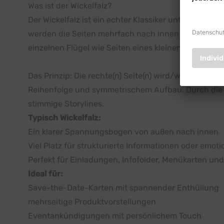
Was ist der Wickelfalz?
Der Wickelfalz ist ein echter Klassiker unter den Fal
werden die Seiten mehrfach nach innen gefaltet – so 
einzelnen Flügel wie Seiten eines kleinen Buches en
Das Prinzip: Die rechte(n) Seite(n) wird/werden nach 
Reihenfolge und symmetrischem Aufbau. Durch die 
stimmige Storylines.
Typisch Wickelfalz:
Ein klarer Spannungsbogen von außen nach innen
Viel Platz für strukturierte Informationen oder emoti
Perfekt für Einladungen, Infofolder, Menükarten u
Ideal für:
Save-the-Date-Karten mit spannender Enthüllung
mehrseitige Produktvorstellungen
Eventankündigungen mit persönlichem Touch