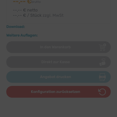
--,-- €
brutto
--,-- € netto
--,-- € / Stück
zzgl. MwSt
Download:
Weitere Auflagen:
In den Warenkorb
Direkt zur Kasse
Angebot drucken
Konfiguration zurücksetzen