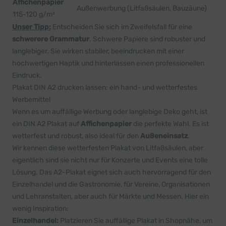
Affichenpapier
Außenwerbung (Litfaßsäulen, Bauzäune)
115-120 g/m²
Unser Tipp:
Entscheiden Sie sich im Zweifelsfall für eine
schwerere Grammatur
. Schwere Papiere sind robuster und
langlebiger. Sie wirken stabiler, beeindrucken mit einer
hochwertigen Haptik und hinterlassen einen professionellen
Eindruck.
Plakat DIN A2 drucken lassen: ein hand- und wetterfestes
Werbemittel
Wenn es um auffällige Werbung oder langlebige Deko geht, ist
ein DIN A2 Plakat auf
Affichenpapier
die perfekte Wahl. Es ist
wetterfest und robust, also ideal für den
Außeneinsatz
.
Wir kennen diese wetterfesten Plakat von Litfaßsäulen, aber
eigentlich sind sie nicht nur für Konzerte und Events eine tolle
Lösung. Das A2-Plakat eignet sich auch hervorragend für den
Einzelhandel und die Gastronomie, für Vereine, Organisationen
und Lehranstalten, aber auch für Märkte und Messen. Hier ein
wenig Inspiration:
Einzelhandel:
Platzieren Sie auffällige Plakat in Shopnähe, um