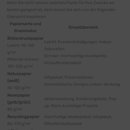
Wenn Sie nicht wissen, welches Papier für Ihre Zwecke am
besten geeignet ist, dann lassen Sie sich von der folgenden
Übersicht inspirieren:
Papiersorte und
Einsatzbereich
Grammatur
Bilderdruckpapier
Leicht: Eventankündigungen, Indoor-
Leicht: 90-135
Dekoration
g/m²
Schwer: Hochwertige Kunstprints,
Mittel bis schwer:
Schaufensterplakat
150-250 g/m²
Naturpapier
Infoplakat, Präsentationen,
(weiß)
minimalistische Designs, Indoor-Werbung
60-120 g/m²
Neonpapier
Aktionswerbung, Sonderangebote, Pop-
(gelb/grün)
up-Store, kurzlebige Projekte
80 g/m²
Recyclingpapier
Nachhaltige Werbeplakat, Infoplakat,
80-170 g/m²
Öffentlichkeitsarbeit