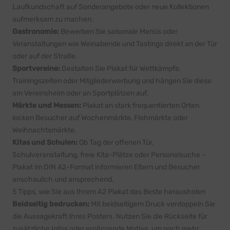
Laufkundschaft auf Sonderangebote oder neue Kollektionen
aufmerksam zu machen.
Gastronomie:
Bewerben Sie saisonale Menüs oder
Veranstaltungen wie Weinabende und Tastings direkt an der Tür
oder auf der Straße.
Sportvereine:
Gestalten Sie Plakat für Wettkämpfe,
Trainingszeiten oder Mitgliederwerbung und hängen Sie diese
am Vereinsheim oder an Sportplätzen auf.
Märkte und Messen:
Plakat an stark frequentierten Orten
locken Besucher auf Wochenmärkte, Flohmärkte oder
Weihnachtsmärkte.
Kitas und Schulen:
Ob Tag der offenen Tür,
Schulveranstaltung, freie Kita-Plätze oder Personalsuche -
Plakat im DIN A2-Format informieren Eltern und Besucher
anschaulich und ansprechend.
5 Tipps, wie Sie aus Ihrem A2 Plakat das Beste herausholen
Beidseitig bedrucken:
Mit beidseitigem Druck verdoppeln Sie
die Aussagekraft Ihres Posters. Nutzen Sie die Rückseite für
zusätzliche Infos oder ergänzende Motive, um noch mehr