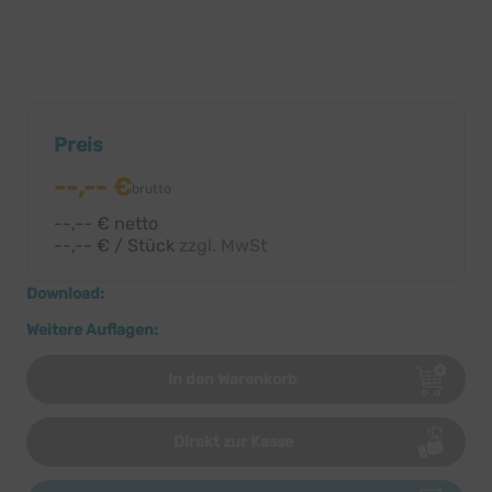
Preis
--,-- €
brutto
--,-- € netto
--,-- € / Stück
zzgl. MwSt
Download:
Weitere Auflagen:
In den Warenkorb
Direkt zur Kasse