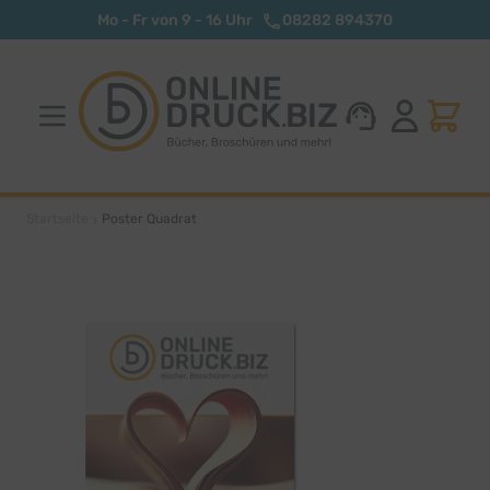
Zum Inhalt springen
Mo - Fr von 9 - 16 Uhr
08282 894370
Startseite
Poster Quadrat