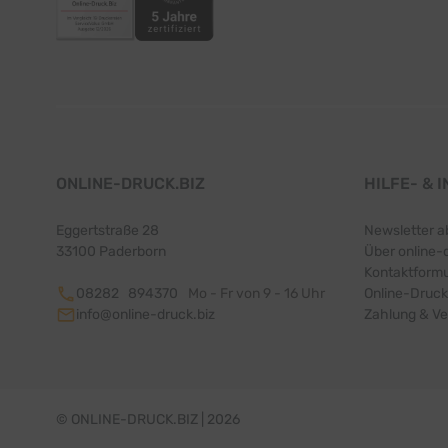
ONLINE-DRUCK.BIZ
HILFE- & 
Eggertstraße 28
Newsletter a
33100 Paderborn
Über online-
Kontaktformu
08282 894370
Mo - Fr von 9 - 16 Uhr
Online-Druck
info@online-druck.biz
Zahlung & V
© ONLINE-DRUCK.BIZ | 2026