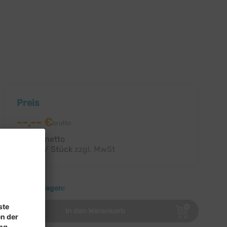
Preis
--,-- €
brutto
--,-- € netto
--,-- € / Stück
zzgl. MwSt
Download:
Weitere Auflagen:
In den Warenkorb