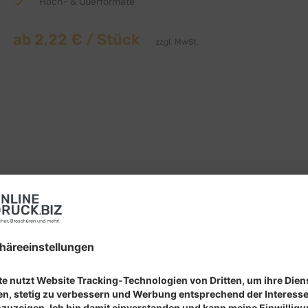
Hoch- & Querformate
ab
2,22 €
/ Stück
zzgl. MwSt.