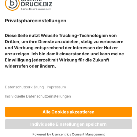
BELIEBTE PRODUKTKATEGORIEN
Aufkleber drucken
Etiketten drucken
Geschenkideen drucken
Plakate drucken
Prospekte drucken
© ONLINE-DRUCK.BIZ | 2026
Allgemeine Geschäftsbedingungen
Datenschutz
Widerrufsbelehrung
Impressum