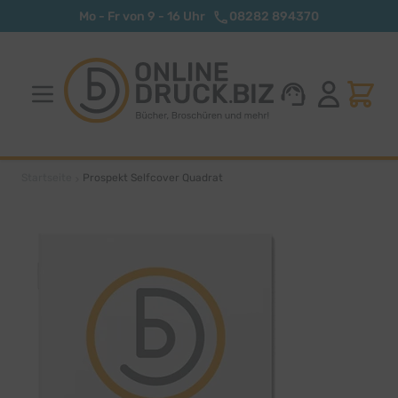
Zum Inhalt springen
Mo - Fr von 9 - 16 Uhr
08282 894370
Startseite
Prospekt Selfcover Quadrat