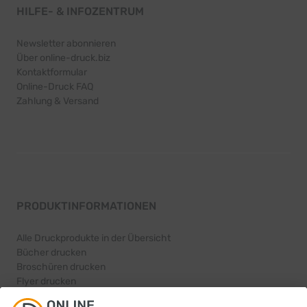
HILFE- & INFOZENTRUM
Newsletter abonnieren
Über online-druck.biz
Kontaktformular
Online-Druck FAQ
Zahlung & Versand
PRODUKTINFORMATIONEN
Alle Druckprodukte in der Übersicht
Bücher drucken
Broschüren drucken
Flyer drucken
Karten drucken