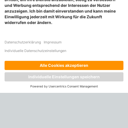
Flyer drucken
Karten drucken
BELIEBTE PRODUKTKATEGORIEN
Aufkleber drucken
Etiketten drucken
Geschenkideen drucken
Plakate drucken
Prospekte drucken
© ONLINE-DRUCK.BIZ | 2026