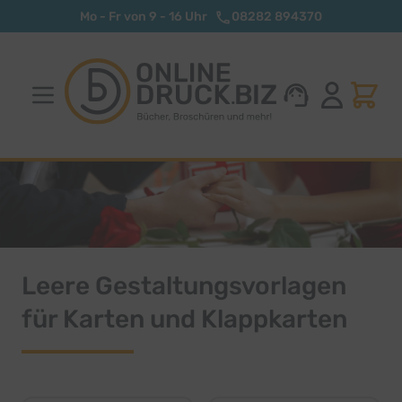
Zum Inhalt springen
Mo - Fr von 9 - 16 Uhr
08282 894370
Leere Gestaltungsvorlagen
für Karten und Klappkarten