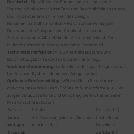
Der Vorteil:
Sie wählen das Format, laden die passende
Vorlage inklusive markierter Falz- und Beschnittlinien herunter
und konzentrieren sich rein auf das Design.
Bequemer als Selbsterstellen – Warum unsere Vorlagen?
Das händische Anlegen einer Druckdatei für einen
Zickzackfalz oder Altarfalz kostet Zeit und ist riskant. Ein
Millimeter Versatz ruiniert das gesamte Endprodukt.
Technische Perfektion:
Alle Sicherheitsabstände und
Beschnittzugaben (Bleed) sind bereits hinterlegt.
Workflow-Optimierung:
Laden Sie Ihr fertiges Design einfach
hoch. Unser System erkennt die Vorlage sofort.
Optionale Briefumschläge:
Wählen Sie im Bestellprozess
direkt die passende Kuvert-Größe und Wunschfarbe aus – wir
sorgen dafür, dass Karte und Umschlag perfekt harmonieren.
Preis-Check & Eckdaten
Service
Details
Preis (netto)
Leere
Alle Falzarten (Wickel-, Zickzack-,
Kostenloser
Vorlagen
Altarfalz etc.)
Download
Druck ab
ab 1,26 € /