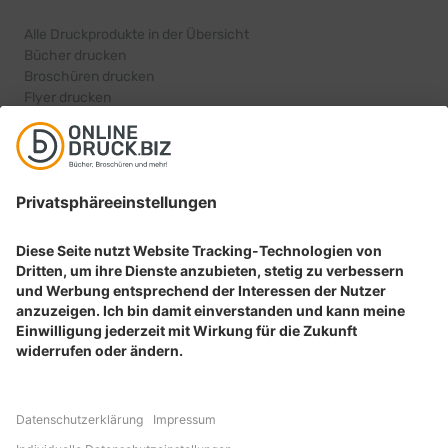
Alle Druckprodukte in der Übersicht
Bücher drucken
Broschüren drucken
Flyer drucken
Karten drucken
BELIEBTE PRODUKTKATEGORIEN
Aufkleber drucken
Etiketten drucken
Geschenkideen drucken
Plakate drucken
Prospekte drucken