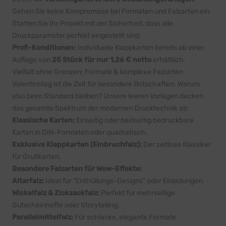
Gehen Sie keine Kompromisse bei Formaten und Falzarten ein.
Starten Sie Ihr Projekt mit der Sicherheit, dass alle
Druckparameter perfekt eingestellt sind.
Profi-Konditionen:
Individuelle Klappkarten bereits ab einer
Auflage von
25 Stück für nur 1,26 € netto
erhältlich.
Vielfalt ohne Grenzen: Formate & komplexe Falzarten
Valentinstag ist die Zeit für besondere Botschaften. Warum
also beim Standard bleiben? Unsere leeren Vorlagen decken
das gesamte Spektrum der modernen Drucktechnik ab:
Klassische Karten:
Einseitig oder beidseitig bedruckbare
Karten in DIN-Formaten oder quadratisch.
Exklusive Klappkarten (Einbruchfalz):
Der zeitlose Klassiker
für Grußkarten.
Besondere Falzarten für Wow-Effekte:
Altarfalz:
Ideal für "Enthüllungs-Designs" oder Einladungen.
Wickelfalz & Zickzackfalz:
Perfekt für mehrseitige
Gutscheinhefte oder Storytelling.
Parallelmittelfalz:
Für schlanke, elegante Formate.