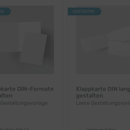
EN
GESTALTEN
pkarte DIN-Formate
Klappkarte DIN lan
alten
gestalten
 Gestaltungsvorlage
Leere Gestaltungsvor
N A8 bis DIN A4
Online gestalten