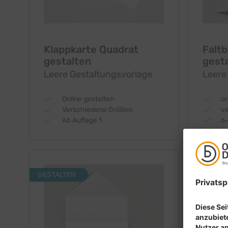
Klappkarte Quadrat
Faltb
gestalten
gest
Leere Gestaltungsvorlage
Leere
Online gestalten
on
Verschiedene Größen
v
Ab Auflage 1
6-
GESTALTEN
GESTALT