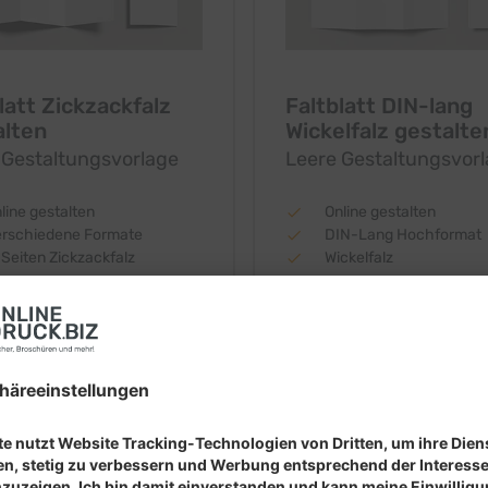
latt Zickzackfalz
Faltblatt DIN-lang
alten
Wickelfalz gestalte
 Gestaltungsvorlage
Leere Gestaltungsvor
line gestalten
Online gestalten
erschiedene Formate
DIN-Lang Hochformat
Seiten Zickzackfalz
Wickelfalz
EN