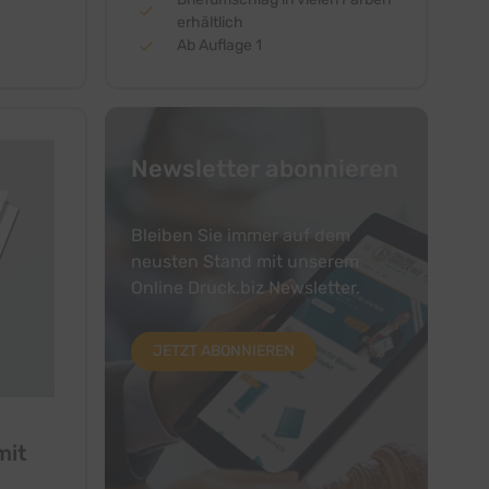
erhältlich
Ab Auflage 1
Newsletter abonnieren
Bleiben Sie immer auf dem
neusten Stand mit unserem
Online Druck.biz Newsletter.
JETZT ABONNIEREN
mit