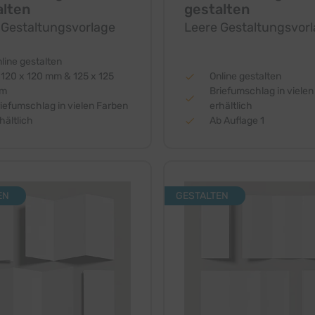
alten
gestalten
 Gestaltungsvorlage
Leere Gestaltungsvor
line gestalten
 120 x 120 mm & 125 x 125
Online gestalten
m
Briefumschlag in viele
iefumschlag in vielen Farben
erhältlich
hältlich
Ab Auflage 1
EN
GESTALTEN