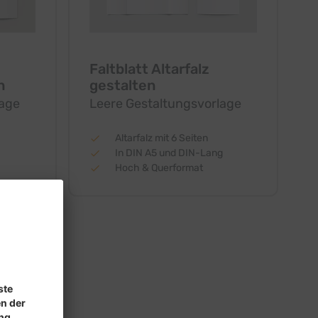
Faltblatt Altarfalz
n
gestalten
lage
Leere Gestaltungsvorlage
Altarfalz mit 6 Seiten
In DIN A5 und DIN-Lang
Hoch & Querformat